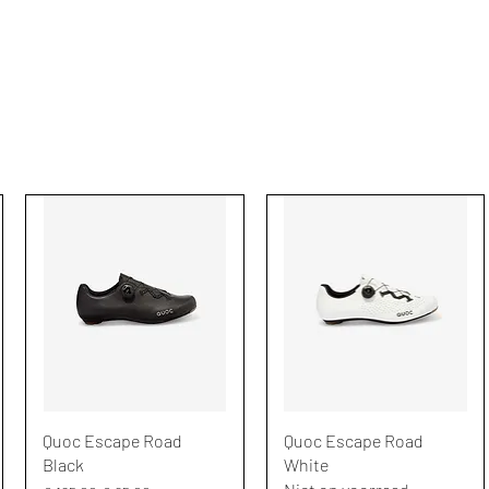
KLEDIJ
ACCESSOIRES
MAATWERK
CAFE
Snel overzicht
Snel overzicht
Quoc Escape Road
Quoc Escape Road
Black
White