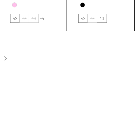
42
43
40
+4
42
43
40