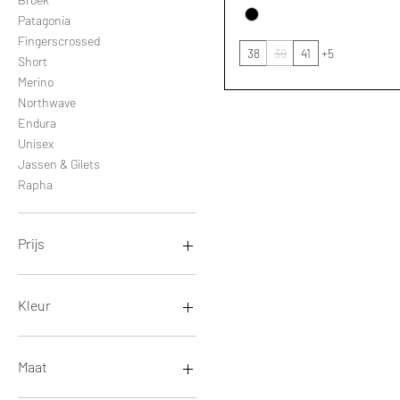
Patagonia
Fingerscrossed
38
39
41
+5
Short
Merino
Northwave
Endura
Unisex
Jassen & Gilets
Rapha
Prijs
€ 15
€ 480
Kleur
Maat