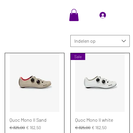
EVENTS
Cadeaubon
Inloggen
Indelen op
Sale
Snel overzicht
Snel overzicht
Quoc Mono II Sand
Quoc Mono II white
Normale prijs
Verkoopprijs
Normale prijs
Verkoopprijs
€ 325,00
€ 162,50
€ 325,00
€ 162,50