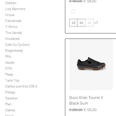
Normale prijs
Verkoopprijs
€ 160,00
€ 126,00
Sokken
Leg Warmers
Vrouw
Fietsbroek
43
40
46
+7
T-Shirts
The Vandal
Insulated
Cafe Du Cycliste
Regenkledij
Mtb
Vaude
SYN
Maap
Tank Top
Oakley pwrd by Q36,5
Pelago
Snel overzicht
Quoc Gran Tourer II
Sweater
Black Gum
Man
Normale prijs
Verkoopprijs
€ 255,00
€ 125,00
Oakley
Broek