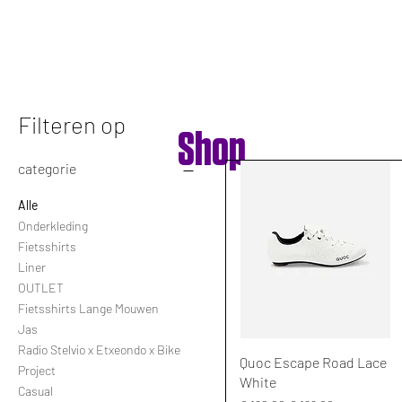
HOME
FIETSEN
Filteren op
Shop
categorie
Alle
Onderkleding
Fietsshirts
Liner
OUTLET
Fietsshirts Lange Mouwen
Jas
Radio Stelvio x Etxeondo x Bike
Snel overzicht
Quoc Escape Road Lace
Project
White
Casual