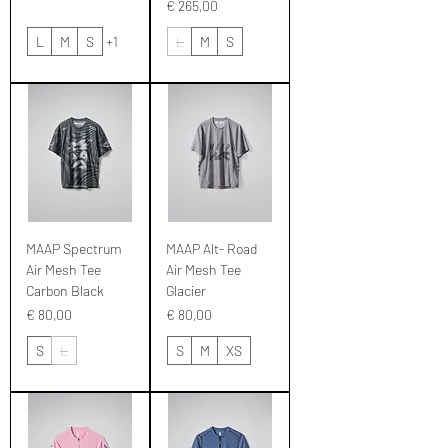
Prijs
€ 265,00
L
M
S
+1
L
M
S
MAAP Spectrum
MAAP Alt- Road
Air Mesh Tee
Air Mesh Tee
Carbon Black
Glacier
Prijs
Prijs
€ 80,00
€ 80,00
S
L
S
M
XS