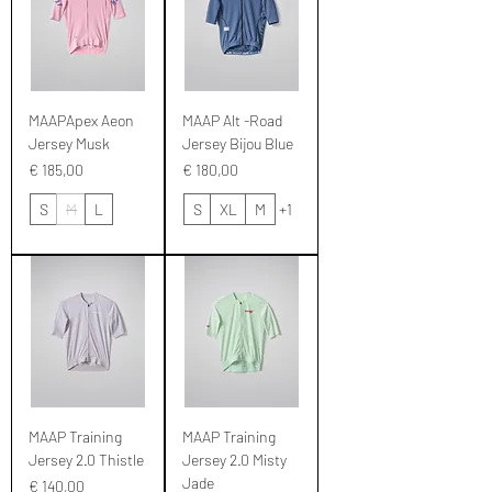
MAAPApex Aeon
MAAP Alt -Road
Jersey Musk
Jersey Bijou Blue
Prijs
Prijs
€ 185,00
€ 180,00
S
M
L
S
XL
M
+1
MAAP Training
MAAP Training
Jersey 2.0 Thistle
Jersey 2.0 Misty
Jade
Prijs
€ 140,00