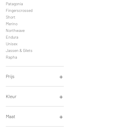
Patagonia
Fingerscrossed
Short
Merino
Northwave
Endura
Unisex
Jassen & Gilets
Rapha
Prijs
€ 15
€ 480
Kleur
Maat
7