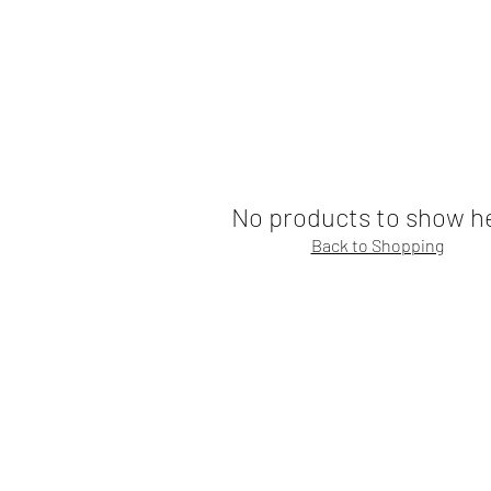
KLEDIJ
ACCESSOIRES
MAATWERK
CAFE
No products to show h
Back to Shopping