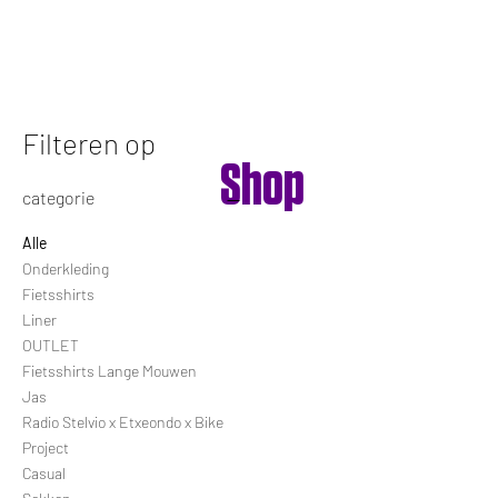
HOME
FIETSEN
Filteren op
Shop
categorie
Alle
Onderkleding
Fietsshirts
Liner
OUTLET
Fietsshirts Lange Mouwen
Jas
Radio Stelvio x Etxeondo x Bike
Project
Casual