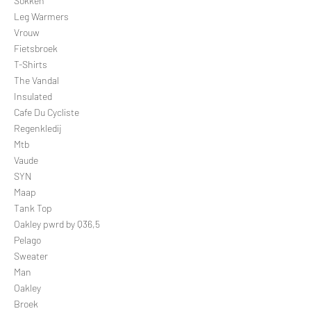
Sokken
Leg Warmers
Vrouw
Fietsbroek
T-Shirts
The Vandal
Insulated
Cafe Du Cycliste
Regenkledij
Mtb
Vaude
SYN
Maap
Tank Top
Oakley pwrd by Q36,5
Pelago
Sweater
Man
Oakley
Broek