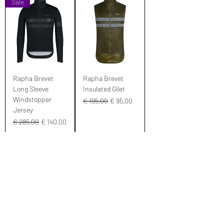
Sale
Rapha Brevet
Rapha Brevet
Long Sleeve
Insulated Gilet
Windstopper
Normale prijs
Verkoopprijs
€ 195,00
€ 95,00
Jersey
Normale prijs
Verkoopprijs
€ 285,00
€ 140,00
S
M
L
+1
S
M
L
+1