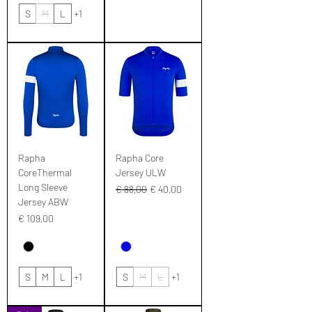
S
M
L
+1
Rapha
Rapha Core
CoreThermal
Jersey ULW
Long Sleeve
Normale prijs
Verkoopprijs
€ 88,00
€ 40,00
Jersey ABW
Prijs
€ 109,00
S
M
L
+1
S
M
L
+1