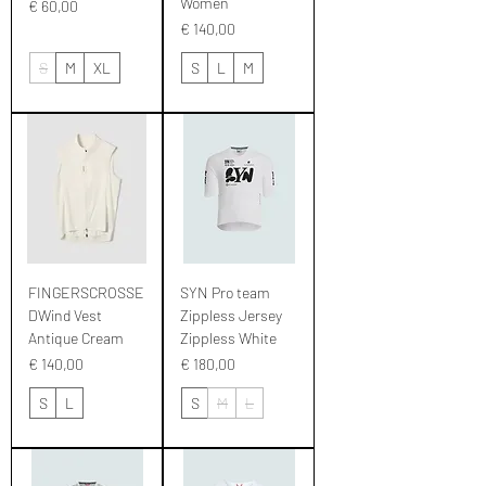
Women
Prijs
€ 60,00
Prijs
€ 140,00
S
M
XL
S
L
M
FINGERSCROSSE
SYN Pro team
DWind Vest
Zippless Jersey
Antique Cream
Zippless White
Prijs
Prijs
€ 140,00
€ 180,00
S
L
S
M
L