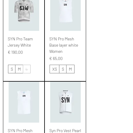
SYN Pro Team
SYN Pro Mesh
Jersey White
Base layer white
Women
Prijs
€ 190,00
Prijs
€ 65,00
S
M
L
XS
S
M
SYN Pro Mesh
Syn Pro Vest Pearl