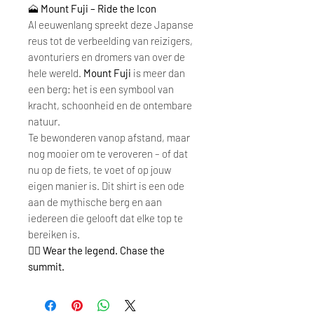
🗻
Mount Fuji – Ride the Icon
Al eeuwenlang spreekt deze Japanse
reus tot de verbeelding van reizigers,
avonturiers en dromers van over de
hele wereld.
Mount Fuji
is meer dan
een berg: het is een symbool van
kracht, schoonheid en de ontembare
natuur.
Te bewonderen vanop afstand, maar
nog mooier om te veroveren – of dat
nu op de fiets, te voet of op jouw
eigen manier is. Dit shirt is een ode
aan de mythische berg en aan
iedereen die gelooft dat elke top te
bereiken is.
🚴‍♂️
Wear the legend. Chase the
summit.