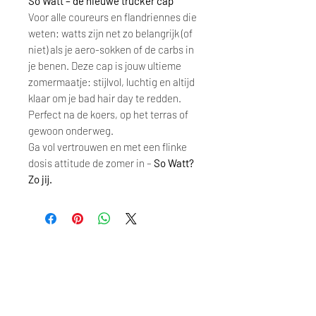
So Watt – de nieuwe trucker cap
Voor alle coureurs en flandriennes die
weten: watts zijn net zo belangrijk (of
niet) als je aero-sokken of de carbs in
je benen. Deze cap is jouw ultieme
zomermaatje: stijlvol, luchtig en altijd
klaar om je bad hair day te redden.
Perfect na de koers, op het terras of
gewoon onderweg.
Ga vol vertrouwen en met een flinke
dosis attitude de zomer in –
So Watt?
Zo jij.