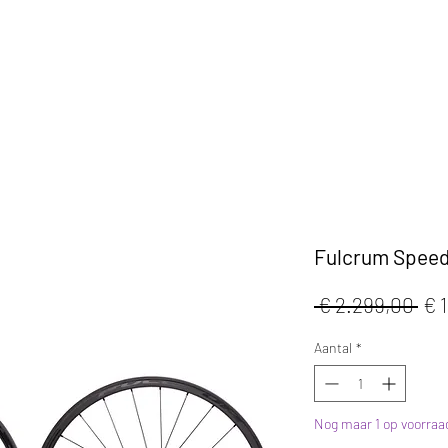
KLEDIJ
ACCESSOIRES
MAATWERK
CAFE
Fulcrum Speed
No
 € 2.299,00 
€ 
prij
Aantal
*
Nog maar 1 op voorraa