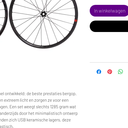
In winkelwagen
el ontwikkeld: de beste prestaties bergop.
elen extreem licht en zorgen ze voor een
ngen. Een set weegt slechts 1285 gram wat
anderzijds door het minimalistisch ontwerp
inden zich USB keramische lagers, deze
astisch.