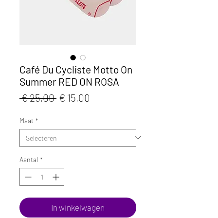
Café Du Cycliste Motto On
Summer RED ON ROSA
Normale
Verkoopprijs
 € 25,00 
€ 15,00
prijs
Maat
*
Aantal
*
In winkelwagen