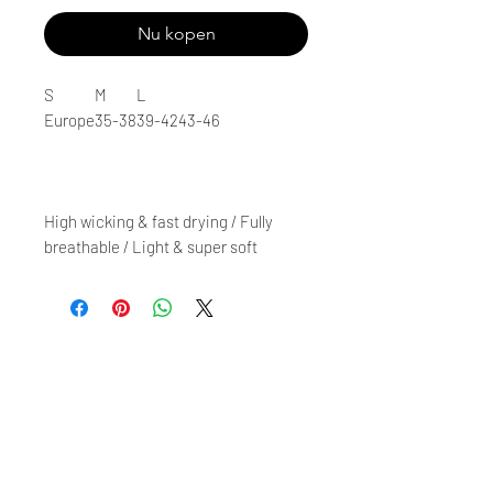
Nu kopen
S
M
L
Europe
35-38
39-42
43-46
High wicking & fast drying / Fully
breathable / Light & super soft