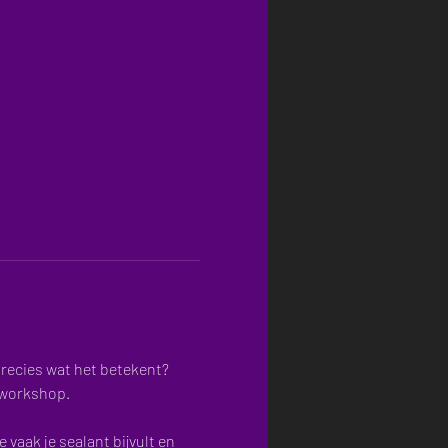
precies wat het betekent? 
 workshop.
vaak je sealant bijvult en 