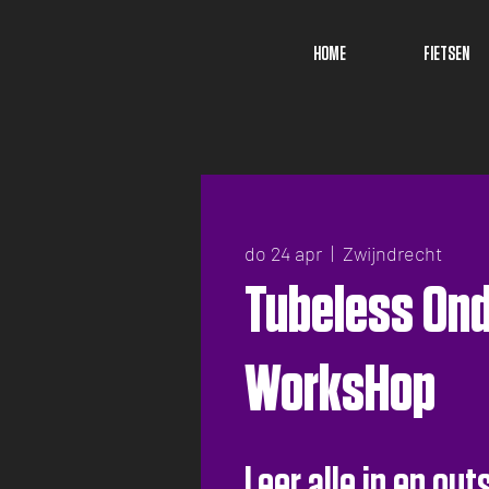
HOME
FIETSEN
do 24 apr
  |  
Zwijndrecht
Tubeless On
WorksHop
Leer alle in en out