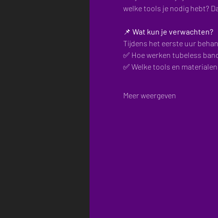
welke tools je nodig hebt? D
📌 
Wat kun je verwachten?
Tijdens het eerste uur behan
✅ Hoe werken tubeless ban
✅ Welke tools en materialen
Meer weergeven