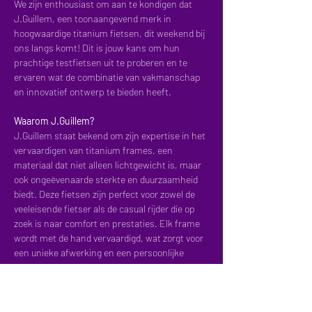
We zijn enthousiast om aan te kondigen dat 
J.Guillem, een toonaangevend merk in 
hoogwaardige titanium fietsen, dit weekend bij 
ons langs komt! Dit is jouw kans om hun 
prachtige testfietsen uit te proberen en te 
ervaren wat de combinatie van vakmanschap 
en innovatief ontwerp te bieden heeft.
Waarom J.Guillem?
J.Guillem staat bekend om zijn expertise in het 
vervaardigen van titanium frames, een 
materiaal dat niet alleen lichtgewicht is, maar 
ook ongeëvenaarde sterkte en duurzaamheid 
biedt. Deze fietsen zijn perfect voor zowel de 
veeleisende fietser als de casual rijder die op 
zoek is naar comfort en prestaties. Elk frame 
wordt met de hand vervaardigd, wat zorgt voor 
een unieke afwerking en een persoonlijke 
touch.
Wat kun je verwachten?
Testfietsen:
 Tijdens het evenement heb 