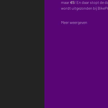
maar 
€5
! En daar stopt de d
wordt uitgezonden bij BikeP
Meer weergeven