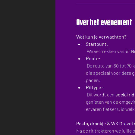
Over het evenement
Wat kun je verwachten?
Startpunt:
 We vertrekken vanuit 
B
Route:
 De route van 60 tot 70 kilometer voert je door een onbekende, maar schitterende streek. We gaan over gravelwegen 
die speciaal voor deze 
paden.
Rittype:
 Dit wordt een 
social rid
genieten van de omgeving
ervaren fietsers, is wel
Pasta, drankje & WK Gravel
Na de rit trakteren we jullie 