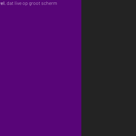
el
, dat live op groot scherm 