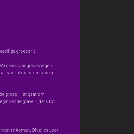
zellige groepsrit.
aar vooral mooie en unieke 
de groep. Het gaat om 
eginnende gravelrijders tot 
hten te komen. Dit alles voor 