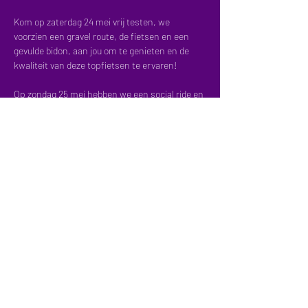
Kom op zaterdag 24 mei vrij testen, we 
voorzien een gravel route, de fietsen en een 
gevulde bidon, aan jou om te genieten en de 
kwaliteit van deze topfietsen te ervaren!
Op zondag 25 mei hebben we een social ride en 
kan je in de namiddag vrij komen testen.
Meer info over de social ride:
Parcours: PlugPlug Scheldevallei
Social pace: avg 25km/h
Meer weergeven
Deel dit evenement