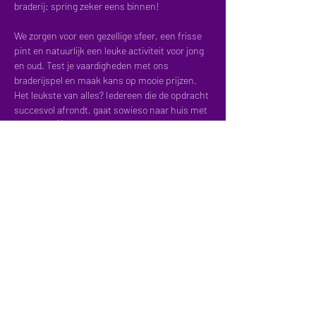
braderij: spring zeker eens binnen!
We zorgen voor een gezellige sfeer, een frisse 
pint en natuurlijk een leuke activiteit voor jong 
en oud. Test je vaardigheden met ons 
braderijspel en maak kans op mooie prijzen. 
Het leukste van alles? Iedereen die de opdracht 
succesvol afrondt, gaat sowieso naar huis met 
een prijs! 🎁
Alsof dat nog niet genoeg is, loten we uit alle 
deelnemers bovendien nog eens 3 gelukkige 
winnaars die elk een cadeaubon van €50 
ontvangen.…
Meer weergeven
Deel dit evenement